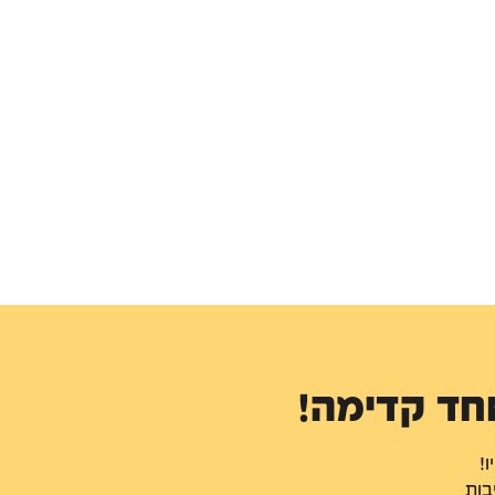
חד קדימה!
!
בות