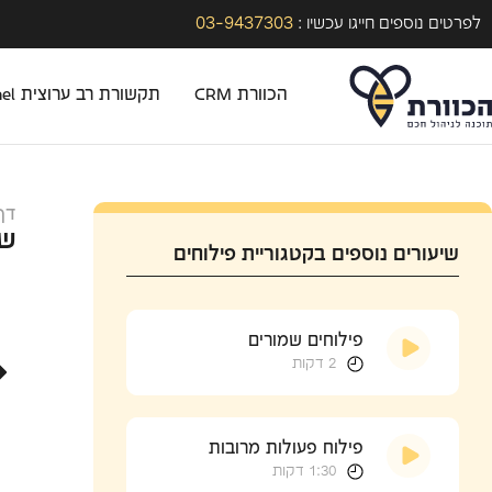
03-9437303
לפרטים נוספים חייגו עכשיו :
הכוורת CRM
תקשורת רב ערוצית Omni-Channel
דף
שי
שיעורים נוספים בקטגוריית פילוחים
פילוחים שמורים
2 דקות
פילוח פעולות מרובות
1:30 דקות