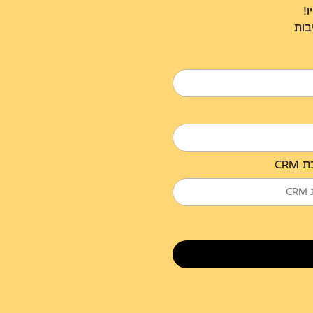
!
בות
CR