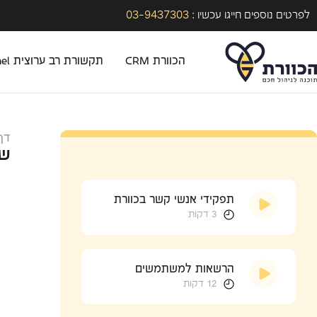
03-9437303
לפרטים נוספים חייגו עכשיו :
הכוורת CRM
תקשורת רב ערוצית Omni-Channel
דף
שי
תפקידי אנשי קשר בכוורת
3 דקות
הרשאות למשתמשים
12 דקות