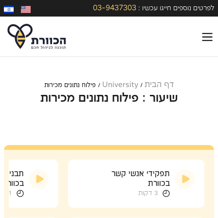
03-9437303
לפרטים נוספים חייגו עכשיו :
דף הבית
University
/
/
פילוח נתונים מכירות
שיעור : פילוח נתונים מכירות
תפקידי אנשי קשר
תבניות ד
בכוורת
בכוורת
3 דקות
11 דקות