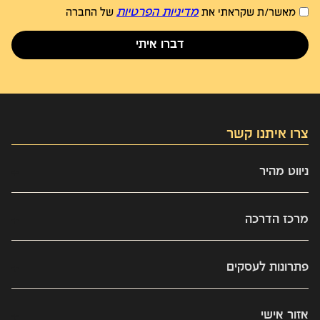
מדיניות הפרטיות
מאשר/ת שקראתי את
של החברה
דברו איתי
צרו איתנו קשר
03-9437303
ניווט מהיר
info@kaveret.biz
Omni channel
מרכז הדרכה
אינטגרציות
כל התכנים
מי אנחנו
פתרונות לעסקים
האוניברסיטה
מחירון
Omni channel
מאמרי הדרכה
מרכז ההדרכה
אזור אישי